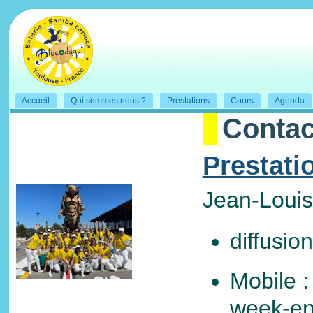
Accueil
Qui sommes nous ?
Prestations
Cours
Agenda
Contac
Prestati
Jean-Louis
diffusio
Mobile :
week-en